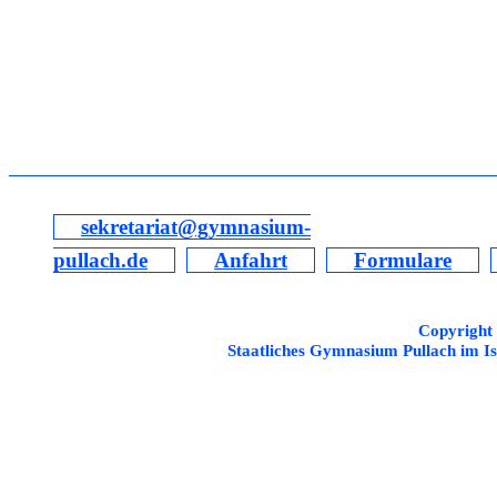
sekretariat@gymnasium-
pullach.de
Anfahrt
Formulare
Copyright
Staatliches Gymnasium Pullach im Is