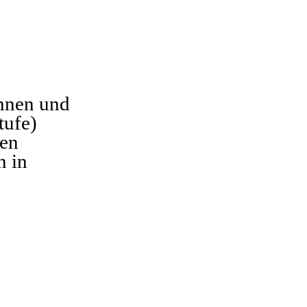
nnen und
tufe)
ren
n in