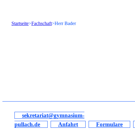
Startseite
Fachschaft
Herr Bader
sekretariat@gymnasium-
pullach.de
Anfahrt
Formulare